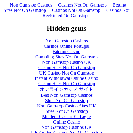
Non Gamstop Casinos
Casinos Not On Gamstop
Betting
Sites Not On Gamstop
Casinos Not On Gamstop
Casinos Not
Registered On Gamstop
Hidden gems
Non Gamstop Casinos
Casinos Online Portugal
Bitcoin Casino
Gambling Sites Not On Gamstop
Non Gamstop Casino UK
Casino Sites Not On Gamstop
UK Casino Not On Gamstop
Instant Withdrawal Online Casino
Casino Sites Not On Gamstop
オンラインカジノ サイト
Best Non Gamstop Casinos
Slots Not On Gamstop
Non Gamstop Casino Sites UK
Sites Not On Gamstop
Meilleur Casino En Ligne
Online Casino
Non Gamstop Casinos UK
UK Online Casinos Not On Gamstop